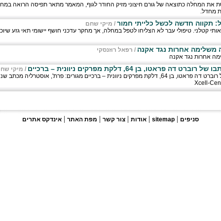
ת את המחלה כתוצאה של גורם חיצוני מזיק החודר לגוף, המאמר מתאר תפיסה הרואה במחל
ת מחדל.
ל: תקווה חדשה לכשל כלייתי חמור
/
מיקי שחם
אותי קטלני. טיפולי עבר לא הצליחו לטפל במחלה, אך מחקר עדכני חושף יישומי תאי גזע שיוכ
אה משלימה אחרות נגד אקנה
/
רפאל רוזנסקי
ימה אחרות נגד אקנה
פראטו, בן 64, דלקת מפרקים ניוונית – ברכיים
/
מיקי שח
מיקי שחם מביא את מכתבו של רוברט דה פראטו, בן 64, דלקת מפרקים ניוונית – ברכיים מגורים: פרת', אוס
|
|
|
|
|
סניפים
sitemap
אודות
צור קשר
מפת האתר
אינדקס אתרים