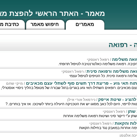
מאמר - האתר הראשי להפצת מאמ
מאמרים
חיפוש מאמר
כתיבת מ
 - רפואה
פואה משלימה
/
רפאל רוזנסקי
קיבה. רפואה משלימה כאלטרנטיבה לטיפול תרופתי.
אה משלימה ורפואה סינית
/
רפאל רוזנסקי
ימה ורפואה סינית. כל הטיפים לטיפול עצמי
תוח תאי גזע – פריצת דרך תשים סוף לשתלי עצם מכאיבים
/
מיקי שחם
ם מכאיבים. רופאים השתילו תאי גזע בוגרים ברגל שבורה של מטופל בהליך ניסויי אוסטרלי, 
 להציג - שיטת אייפק
/
נירמאל אורי אילן
ות לריפוי, היום לכל כאב מסוגו יש את הטכניקה היעילה ביותר לשיכוכו. אז איך בוחרים..?
 שתן
/
רפאל רוזנסקי
שתן ע"י דיקור סיני ושיטות רפואה משלימה אחרות
לות והקאות
/
רפאל רוזנסקי
לימה אחרות במאבק נגד בחילות הקאות
כה אלטמן