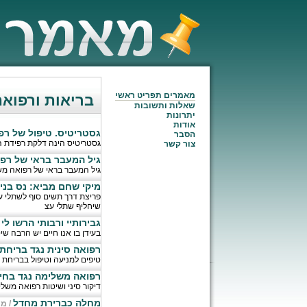
מאמרים תפריט ראשי
בריאות ורפואה
שאלות ותשובות
יתרונות
אודות
גסטריטיס. טיפול של ר
הסבר
גסטריטיס הינה דלקת רפידת ה
צור קשר
גיל המעבר בראי של רפו
גיל המעבר בראי של רפואה משל
מיקי שחם מביא: נס בני
פריצת דרך תשים סוף לשתלי עצ
שיחליף שתלי עצ
גבירותיי ורבותי הרשו לי
בעידן בו אנו חיים יש הרבה שיט
רפואה סינית נגד בריחת
טיפים למניעה וטיפול בבריחת 
רפואה משלימה נגד בחי
דיקור סיני ושיטות רפואה מש
מחלה כברירת מחדל
/
מי