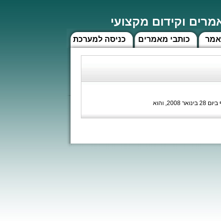
רים וקידום מקצועי
אמר
כותבי מאמרים
כניסה למערכת
בתחילת שנת 2008 הוביל משרד האוצר רפורמה משמעותית בשוק הפנסיה, הקרויה "תיקון 3 התשס"ח". תיקון 3 נכנס לתוקף ביום 28 בינואר 2008, והוא