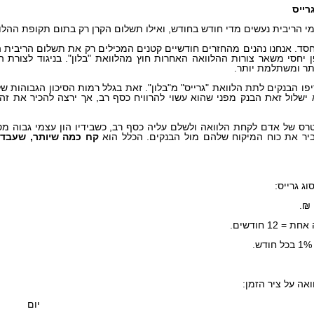
רייס
י הריבית נעשים מדי חודש בחודש, ואילו תשלום הקרן רק בתום תקופת ההלו
חסד. אנחנו נהנים מהחזרים חודשיים קטנים המכילים רק את תשלום הריבית ה
 יחסי משאר צורות ההלוואה האחרות חוץ מהלוואת "בלון". בניגוד לצורת הח
ותר ומשתלמת יותר.
יפו הבנקים לתת הלוואת "גרייס" מ"בלון". זאת בגלל רמות הסיכון הגבוהות 
א ישלול זאת הבנק מפני שהוא עשוי להרוויח כסף רב, אך ירצה להכיר את זהו
רס של אדם לקחת הלוואה ולשלם עליה כסף רב, כשבידיו הון עצמי גבוה מ
יר את כוח המיקוח שלהם מול הבנקים. הכלל הוא
קח כמה שיותר, שעבד
וג גרייס:
אה על ציר הזמן:
יום