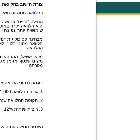
צורת חישוב בהלוואת ג
ב
הלוואה
מסוג זה תשלומ
המילה "גרייס" פירושה 
היא הלוואה יקרה באופן
שימושית יותר, נפוצה י
מבחינה פסיכולוגית יעד
הלוואה מסוג "בלון", ל
ההלוואה.
מכאן אשאל, מהו האינט
משום שכסף מזומן מגב
מטרתנו.
דוגמה לנתוני הלוואה מס
1. גובה ההלוואה 1,000 ₪.
2. תקופת ההלוואה שנה אחת = 12 חודשים.
3. ריבית שנתית 12% = 1% בכל חודש.
נשרטט תחילה את ההלוו