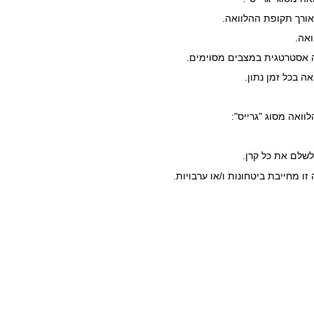
וואה מסוג "גרייס":