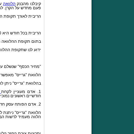
קיבלנו מהבנק
הלוואה
פעם מחדש על הקרן. למע
הריבית לאורך תקופת הה
הריבית בכל חודש היא 10 ₪.
בתום תקופת ההלוואה נ
ידוע לנו שתקופת ההלוואה היא 12 חודשים, ולכן סך-כול הריבית שנשל
"מחיר הכסף" שנשלם על ההל
הלוואת "גרייס" מאפשרת
בהלוואת "גרייס" ניתן 
1. אדם מעוניין לקחת
מ
חודשיים ראשונים נמוכי
2. אדם הפותח עסק חדש יעדיף תשלומים חודשיים נמוכים בתקופה הראשונה לפחות, עד שיצמח העסק ויניב רווחים.
הלוואת "גרייס" ניתנת 
הלווה מעמיד לרשות הבנ
יתרונות צורת החזר הלוו