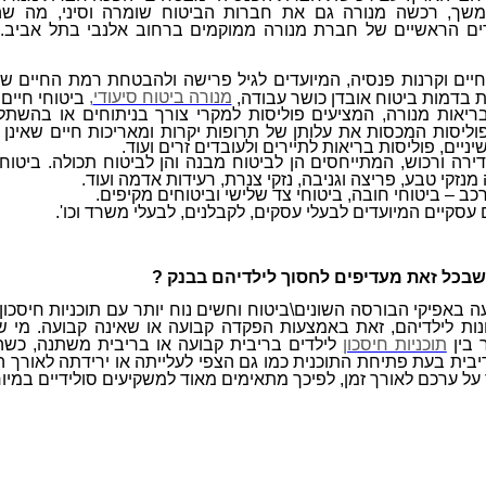
משך, רכשה מנורה גם את חברות הביטוח שומרה וסיני, מה ש
ם הראשיים של חברת מנורה ממוקמים ברחוב אלנבי בתל אביב. לה
חיים וקרנות פנסיה, המיועדים לגיל פרישה ולהבטחת רמת החיים ש
מנורה ביטוח סיעודי
,
 בדמות ביטוח אובדן כושר עבודה,
ביטוחי חיים
ריאות מנורה, המציעים פוליסות למקרי צורך בניתוחים או בהשתל
וליסות המכסות את עלותן של תרופות יקרות ומאריכות חיים שאינן 
יניים, פוליסות בריאות לתיירים ולעובדים זרים ועוד.
דירה ורכוש, המתייחסים הן לביטוח מבנה והן לביטוח תכולה. ביט
מנזקי טבע, פריצה וגניבה, נזקי צנרת, רעידות אדמה ועוד.
רכב – ביטוחי חובה, ביטוחי צד שלישי וביטוחים מקיפים.
 עסקיים המיועדים לבעלי עסקים, לקבלנים, לבעלי משרד וכו'.
י שבכל זאת מעדיפים לחסוך לילדיהם בבנק ?
באפיקי הבורסה השונים\ביטוח וחשים נוח יותר עם תוכניות חיסכון
ות לילדיהם, זאת באמצעות הפקדה קבועה או שאינה קבועה. מי שב
 בין
תוכניות חיסכון
לילדים בריבית קבועה או בריבית משתנה, כשהב
יבית בעת פתיחת התוכנית כמו גם הצפי לעלייתה או ירידתה לאורך 
 על ערכם לאורך זמן, לפיכך מתאימים מאוד למשקיעים סולידיים במיו