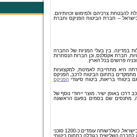
לת להבטחת צרכיהם ולמימוש זכויותיהם.
בישראל – חברת הביטוח הפניקס וחברת
ות הביטוח הגדולות במדינה. בין בעלי המניות של החברה
יות, חברת אקסלנס, וכן חברות הנסחרות
כניה פרושים בכל הארץ.
ה היא מתחייבת לאמינות, למקצועיות
ס מתמקדים בתחום הביטוח לרכב, הפניקס
גם ביטוחי בריאות, ביטוח סיעודי
הפניקס
כו באופן ישיר. מוצר ייחודי נוסף של
קה, מתנסים שם בסמים בפעם הראשונה
חברת מנורה הוקמה בשנת 1935 ומיצבה עצמה כחברה החמישית בגודלה בשוק הביטוח בישראל, כשלרשותה עומדים כ-1200 סוכני
לחברה השלישית בגודלה בתחום ביטוחי