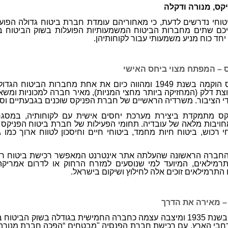
קס, מנורה ודקלה
ביטוחי נדרשים לדעת, כי מאחוריהם עומדת חברת ביטוח גדולה הפוע
יכם שתים מחברות הביטוח המשמעותיות הפועלות בשוק הביטוח 
יחד כוח מניע משמעותי עבור לקוחותיהן.
 – המפתח מצוי ביחס האישי
חברת ביטוח הפניקס הוקמה בשנת 1949 ומהווה כיום את אחת מחבר
ת דלק (המחזיקה ביותר מחצי המניות), מאיר חברה למכוניות ומשא
י הציבור. משרדיה הראשיים של חברת הפניקס שוכנים בגבעתיים וסו
ס מתמקדת ביצירת מערכת יחסים אישית עם לקוחותיה, במסגרת
ולמחויבות מלאה של עובדיה. תחומי הפעילות של חברת ביטוח הפניק
י רכוש, ביטוח חיות מחמד, ביטוחי חיים וחיסכון לטווח ארוך כמו 
חברה הראשונה שהעלתה אתר אינטרנט המאפשר רכישת ביטוח רכב דר
רמילאים, המיועד למי שנוסעים למזרח הרחוק או לדרום אמרי
ח התרמילאים זוכים אלה לחילוץ ושיקום בישראל.
– מאירה את הדרך
רחבי הארץ. עם רכישת חברת הפנסיה "מבטחים
“
הפכה חברת מנורה 