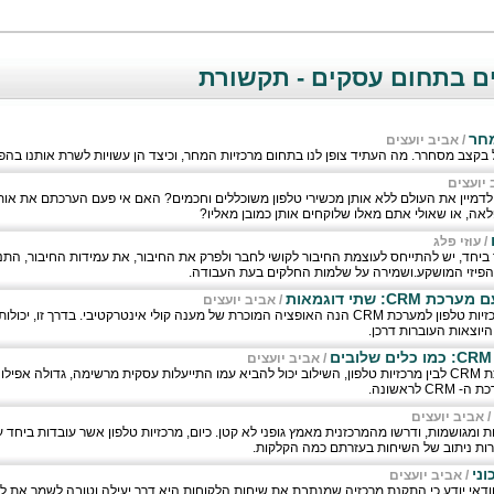
ם בתחום עסקים - תקשורת
מחר
/
אביב יועצים
קצב מסחרר. מה העתיד צופן לנו בתחום מרכזיות המחר, וכיצד הן עשויות לשרת אותנו ב
 יועצים
 לדמיין את העולם ללא אותן מכשירי טלפון משוכללים וחכמים? האם אי פעם הערכתם את או
לאה, או שאולי אתם מאלו שלוקחים אותן כמובן מאליו?
/
עוזי פלג
ביחד, יש להתייחס לעוצמת החיבור לקושי לחבר ולפרק את החיבור, את עמידות החיבור, התנ
הפיזי המושקע.ושמירה על שלמות החלקים בעת העבודה.
C: שתי דוגמאות
/
אביב יועצים
דוגמה נפוצה של שילוב בין מרכזיות טלפון למערכת CRM הנה האופציה המוכרת של מענה קולי אינטרקטיבי. בד
היוצאות העוברות דרכן.
/
אביב יועצים
כאשר משלבים היטב בין מערכת CRM לבין מרכזיות טלפון, השילוב יכול להביא עמו התייעלות עסקית מרשימה, גדולה 
ראשונה.
/
אביב יועצים
רות ניתוב של השיחות בעזרתם כמה הקלקות.
וני
/
אביב יועצים
וודאי יודע כי התקנת מרכזיה שמנתבת את שיחות הלקוחות היא דרך יעילה וטובה לשמר את לקו