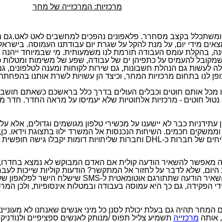
מרכזיות: המרכזייה של מחר
ומשתכלל בקצב מסחרר. פלאפונים נהפכים למחשבים לאט לאט.גם מ
נה, בהקלת עומס העבודה תורמת לנו משמעותית. מי שבמיוחד ייהנה 
 שמקובל להעמיס על כתפיהן ים של עבודה, שפע של משימות ומטלות 
ה לעשות גם הנהלת חשבונות, גם שירות לקוחות ומענה לטלפונים, גם
צופן לנו בתחום מרכזיות המחר, וכיצד הן עשויות לשרת אותנו בהפחת
חו מכל אותם חוטים וכבלים העולים בדרך כלל בראשכם כשאתם חושבי
 נטול חוטים - מרכזיות אלחוטיות שלא יעמיסו על מראה החדר. חדר מע
 עתידניות כבר לא יישענו על מכשירי טלפון מגושמים וגדולים, אלא ע
וממשקים חכמים. השיחות הנכנסות אל המשרד ילוו בתצוגת וידאו. כן, 
יחים של חברות כ-
DHL
וחברות שליחויות דומות יקבלו גישה חופשית
יה מאפשר להשאיר הודעה קולית אם האדם המבוקש לא נמצא בחדרו, 
 היום, שלא לדבר על לחזור אל המתקשר? הודעות קוליות שייכות לעבר
שאיר הודעה שתתורגם אוטומאטית ל-
SMS
שישלח הישר לפלאפון של
די הפקידה, גם כך היא עמוסה בעבודה ובמטלות אינסופיות, ולכן המר
 המחר תהיה גם בעלת יכולת לסנן כל מיני אנשים שאנחנו לא מעוניי
, אותה
מרכזייה
תשמיע צליל תפוס /מנותק לאנשים ספציפיים ולנודניקי