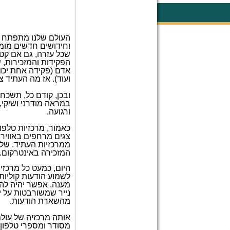
העולם שלנו מתפתח 
שכל עזרה, גם אם קט
הפקידות והמזכירות,
אדם (פקידה אחת יכול
ועוד). אז מה העתיד 
ובכן, קודם כל, תשכ
במראה מודרני ושיקי,
ורגועה.
כאמור, מרכזיות טלפון
צגים מרחפים באוויר 
ממרכזיות העתיד. של
המזכירה באינטרקום.
היום, כמעט כל מרכז
לשמוע הודעות קוליות
מענה, אפשר יהיה לה
נייר שמשורבטות על י
מהשארת הודעות.
אותה מרכזיה של עולם
מסודר ומספרי טלפון