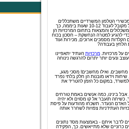
כשירי הטלפון המשרדיים משתכללים
וחידושים חדשים מומצאים מידי יום, על מנת להקל על שגרת יום עבודתנו העמוסה. בישראל מקובל לעבוד 10-12 שעות ביממה, כך
משכלולים והמצאות בתחום המרכזיות הן
כדי להגיע למטרה הנחשקת – חסכון בכוח
 הקלדות מסמכים ארוכים, מכירות ועוד
ת הלחץ בעבודה?
ם על מרכזיות.
מרכזיות
העתיד יתאפיינו
וצב ונעים יותר יתרום להרגשה נינוחה
ל מחשבים. ואילו מחשבים! מסכי מגע,
שיחות וידאו מובנות הן חלק בלתי נפרד
 למשרד, במקום כל הזמן להטריד את
אבל בינינו, כמה אנשים באמת טורחים
. כשיחה תועבר אל קו מסוים ולא יהיה
 האדם הנעדר. תשכחו מהודעות על פיסת
כזיות העתידניות צפויות לשחרר אותה
נים לדבר איתם - באמצעות מסד נתונים
ם כרוניים שלא מתייאשים. כך, הפקידה