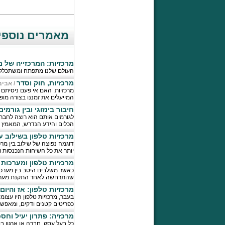
מאמרים נוספי
מרכזיות: המרכזייה של 
העולם שלנו מתפתח ומשתכלל ב
מרכזיות, חוק וסדר
/
אביב
מרכזיות. האם אי פעם ניסיתם
המייעלים את זמננו בצורה מופ
חיבור בינזוגי ובין גורמים
לגורמים אותם הוא רוצה לחבר 
הכלים והידע הנדרש, המאמץ 
מרכזיות טלפון בשילוב עם מערכת RM
יותר את כל השיחות הנכנסות ו
מרכזיות טלפון ומערכות CRM: כמו כלים שלובים
שהתרחשה לאחר התקנת מערכת ה- CRM ל
מרכזיות טלפון: אז והיום
כפריטים קטנים ודקים, ומאפש
מרכזיה: פתרון יעיל וחסכ
כל בעל עסק, חברה או ארגון ב