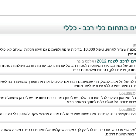
 בתחום כלי רכב - כללי
ן
רכב, ממש כמו גוף האדם, זהו מכונה שצריך לתחזק. טיפול 10,000, בדיקות שונות ולפעמים גם תיקון תקל
יעין.
 לרכב לשנת 2012
/
אלכס בונר
רחב של דגמי מכוניות המיוחסות למגוון רחב של יצרניות רכב. יצרניות הרכב העולמיות מתחרו
מוכה, צריכת דלק, בטיחות ואלמנטים רבים.
גודלה של תל אביב למשל, הרי שבפעמים רבות אנו יכולים לראות את הצורך שמתעורר בה לשיר
 בנסיעה ישירה ללא עיכובים ליעד מסוים
LoadSEO
לי האחסון העיקרי לכלי העבודה שלנו, יש לבחון כמה דברים חשובים. יש לבדוק שהעגלה ממ
יכות ירודה. על עגלת כלים למוסך במאמר הבא.
LoadSEO
כלים מקצועי הינה קריטית. זאת משום שארגז הכלים מהווה אמצעי עיקרי לאחסון כלי העבודה 
לנזקי גוף או רכוש. עורכי דין יוכלו לייעץ לך במקרה שנקלעת אל תאונות דרכים. במקרה שאת
 בעת תאונות דרכים.