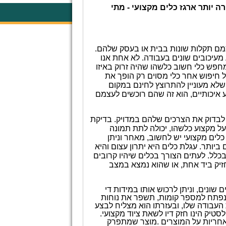
ה יותר
ארגז כלים מקצועי - מתי
מם תקלות שונות בבית או בעסק שלהם.
ע מעיכובים שונים בעבודה. לא אחת אנו
חפש כלי חשוב כלשהו שהיה זרוק באיזו
ל חיפוש אחר כלי מסוים רק הופך את
שלא מעוניין להתרוצץ לחינם במקום
 איכותיים, הוא זה שהם רוכשים לעצמם
ם לבדוק את הצרכים שלהם במדויק. בדיקת
ל מקצוע כלשהו, יכולה לתת תמונה
 כלים מקצועי יש לחשוב, מאחר וניתן
ם ביותר. עגלת כלים היא יתרון עצום והיא
בכלל. לעתים הצורך בכלים שיהיו קרובים
זיק ביד אחת, או שהוא נמצא במצב
 שונים, וניתן לרכוש אותו במידות די
הנפתח למספר קומות, תשפר את נוחות
 העבודה שלו, ובעזרתו הוא מצליח לבצע
סטיק הינו חזק דיו לשאת ציוד מקצועי.
אחריות על המוצרים
.
מוצר שמתפרק