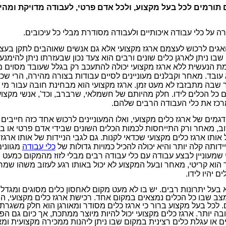
תורמים לכל בעל מקצוע, ולכל אדם פרטי, לעבודה מדויקת ומהיר
רה על כלי עבודה איכותיים ולעבודה מסודרת מבלי כל עיכובים
.
ואגים לרכוש לעצמם ארגז מקצועי אלא גם אנשים שאוהבים לתקן בעצ
 שבו ניתן לארגן כלים שונים ורבים הוא צעד נכון שבעזרתו ניתן להימנ
מת הנעשית ללא ארגז מקצועי יכולה להתעכב רק בגלל שעובד מסוים מ
עובד. מאחר וקבלנים מעוניינים לסיים עבודות בצורה מהירה, הרי שכ
שבה מתבזבז לא מעט זמן. ארגז מקצועי הוא מבחינת חובה עבור מי 
כל הכלים לידו. חלק מהיותם של חשמלאי, שרברב, וכד', אנשי מקצוע
מרכז את כלי העבודה הרבים שלהם
.
דגמים של ארגז כלים מקצועי, ואלו המעוניינים לרכוש אחד כזה חייבי
, מאחר ורק התייחסות לכמות הכלים השונים שבידי אדם פרטי או בע
 אותו ארגז כלים מקצועי שכדאי לקנות. גם לגבי הניידות של אותו ארגז
ידותה קלה יותר והיא יכולה להכיל כמויות גדולות של
כלי עבודה
מגווני
י שמעוניין לבצע עבודה עם כלי עבודה רבים מבלי לזוז מהמקום כמעט 
וא קריטי, מאחר ובעל המקצוע לא יכול באותו רגע לעזוב משהו שמח
ם יהיו לידו
.
 בעל יתרונות רבים. יש בו לא מעט מקום לאחסון כלים מסוגים ומגדלים
מצב שבו כל הכלים נמצאים במקום אחד. רכישת ארגז כלים מקצועי, 
 לכל בעל מקצוע ברור כי ארגז כלים מסודר ומאורגן הוא חלק משגרת
 יותר. ארגז כלים מקצועי יכול להיות מיוצר ממתכת, אך כיום גם הפל
ם או עגלת כלים רצינית במקום שבו ניתן ליהנות ממכירה מקצועית ומ