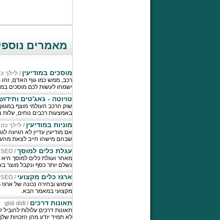
מאמרים נוספים
מוסכים במודיעין
/
לילך כה
ישמחו לעשות לכם מוסכים במוד
טויוטה - גאג'טים וחידושים
שוק הרכב העולמי מוצף במגוון 
באמצעות רכבים נוחים, עלות נ
מוניות במודיעין
/
לילך כהן
אם מודיעין עדיין לא הגיעה ל
שבהם מישהו חייב לצאת מהעיר
עגלת כלים למוסך
 SEO
/
מאחר ועגלת כלים למוסך היא כ
נשלם יותר כסף ונקבל מוצר בא
ארגז כלים מקצועי
 SEO
/
שימוש ובחירה נכונה של ארגז 
מקצועי במאמר הבא.
תאונות דרכים
gidi didi
/
תאונות דרכים עלולות להוביל 
לא תמיד יודע מהן הזכויות שלך