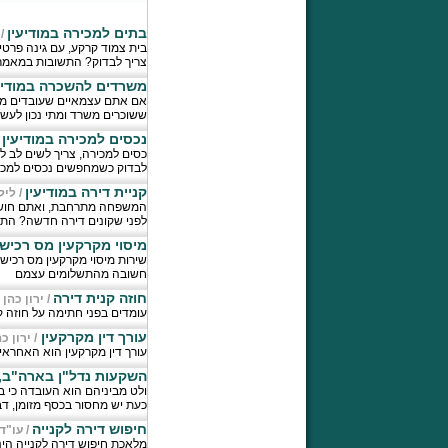
בתים למכירה במודיעין
/
בית צמוד קרקע, עם גינה פרטי
צריך לבדוק? התשובות במאמר
משרדים להשכרה במודיע
אם אתם עצמאיים שעובדים מהב
ששוכרים משרד ומתי נכון לעש
נכסים למכירה במודיעין
/
כסים למכירה, צריך לשים לב 
לבדוק כשמחפשים נכסים למכיר
קניית דירה במודיעין
/
ליל
המשפחה מתרחבת, ואתם חושבי
לפני שקונים דירה חדשה? הת
מיסוי מקרקעין מס רכיש
שירות מיסוי מקרקעין מס רכיש
חשובה מהתשלומים עצמם
חוזה קנית דירה
/
ירון כהן
עומדים בפני חתימה על חוזה ק
עורך דין מקרקעין
/
ירון כ
עורך דין מקרקעין הוא האחראי
השקעות נדל"ן בארה"ב, 
ולט מביניהם הוא העובדה כי ב
כעת יש מחסור בכסף מזומן, ד
חיפוש דירה לקנייה
/
עו"ד
מלאכת חיפוש דירה לקנייה הינה