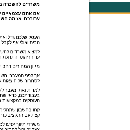
משרדים להשכרה במ
אם אתם עצמאיים ש
עבורכם. אז מה חשו
העסק שלכם גדל ואתם
הבית ואולי אף לקבל
למצוא משרדים להשכר
עד הריהוט והתחלת 
מגוון המחירים רחב י
אך לפני המעבר, חשו
לסחרור של הוצאות של
למרות זאת, מעבר לשי
בעבודתכם, כדאי שתח
העוסקים במקצועות מק
קחו בחשבון שתהליך
קצת עם התקציב כדי 
משרדי תיווך יסיעו ל
צעד זה יכול לחסוך 