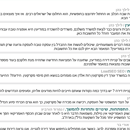
לילך כהן
ת שבה הכלב או החתול יתרוצצו בחופשיות, הוא החלום של ישראלים רבים. אז איך מוצאים בת
 הבא.
ין
/
לילך כהן
ית ורוצים כבר לצאת למשרד משלכם, משרדים להשכרה במודיעין היא אופציה טובה עבורכ
ות את המעבר הזה? כל התשובות כאן.
לילך כהן
לכמה דברים משמעותיים, שיכולים לעשות את ההבדל בין עסקה טובה לעסקה גרועה שרק תגרו
ה במודיעין? המאמר הבא ייתן לכם את כל התשובות.
ך כהן
ם על קניית דירה במודיעין, שתענה על המציאות החדשה שתהיה מנת חלקכם בעוד מספר ח
שובות נמצאות במאמר שלפניכם.
ה
LoadSEO SEO
/
ה במשרד עורך דין מקרקעין רות אלדן אנו מומחים בנושא חוק מיסוי מקרקעין. הידעת? ההיער
ניית דירה ? יש בדרך כמה נקודות שאתם חייבים להיות מודעים אליהן, וסעיפים הנדרשים להו
הן
 על הצד המשפטי של העסקה, רכישה או מכירה של מקרקעין, כך הוא גורם הכרחי סיוע הנדל"ן
התפתחות, שינויים ותחזיות להמשך.
/
נמרוד הורביץ
שוק האמריקאי אין נזילות, משמאות הדבר היא כי לאחר שנים שבהן הכסף האמריקאי הפך אוו
בר המשפיע יותר מכל על השקעות נדל"ן בארה"ב.
 אורי בר
 ארוכה ומפרכת. לרוב, כאשר אנו מתחילים בחיפוש אחר דירה לקנייה, אנו נראה דירות שונות