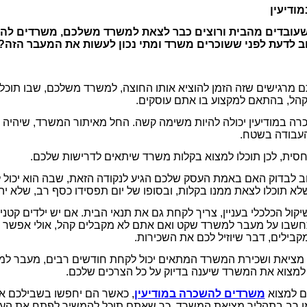
ודיעין
עובדים מהבית ורוצים כבר לצאת למשרד משלכם, משרדים להשכ
ב לדעת לפני ששוכרים משרד ומתי נכון לעשות את המעבר הזה? 
 מרגישים שזה הזמן להוציא אותו החוצה, למשרד משלכם, שבו תוכל
 קהל, בהתאם למקצוע בו אתם עוסקים.
ה במודיעין יכולה להיות משימה קשה. החל מאיתור המשרד, שיהיה ב
העבודה בשטח.
חסית, לכן תוכלו למצוא בקלות משרד שיתאים לדרישות שלכם.
ב לבדוק האם באמת העסק שלכם הגיע לנקודה הזאת, שבה הוא יכול ל
א תוכלו לצאת ממנו בקלות, ובסופו של יום תפסידו כסף רב, שלא יהי
קול הכלכלי בעניין, צריך לקחת גם את תנאי הבית. אם יש ילדים קטנ
שבו על מעבר למשרד שקט ואם אתם לא מקבלים קהל, אולי אפשר ל
בילים, דבר שיוזיל לכם את השכירות.
 מציאת ושכירת המשרד המתאים יכול לקחת חודשים רבים, מעבר ל
למצוא את המשרד שיענה בדיוק על כל הצרכים שלכם.
כם למצוא
משרדים להשכרה במודיעין
, כאשר הם יחפשו בשבילכם א
זמן רב בתהליך מציאת המשרד, כך שאתם תוכל להמשיך לפתח את הע