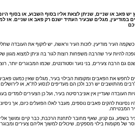
 יש פאב או שניים, שניתן לצאת אליו בסוף השבוע, או בסוף הי
 במודיעין, מגלים שבעיר העתיד ישנם רק פאב או שניים. אז למ
כם
שקמה העיר מודיעין. לזכות העיר וראשה, יש לזקוף את העובדה שחלק
הפכה להיות עיר שהרבה משפחות רוצות לגור בה וניתן למצוא מגוון 
ם גם הרבה צעירים, בני נוער וסטודנטים, שכמו המבוגרים יותר, רוצי
ים לחפש את הפאבים ומקומות הבילוי בעיר, מגלים שאין כמעט פאבי
לרבים מהתושבים יש רכב ולכן הם מעדיפים לנסוע לת"א, או לירושלים 
יות העובדה שעדיין אין אוניברסיטה בעיר, ועל כן הצעירים לומדים ב
 נסיונות להקים פאבים נוספים, מעבר לאלו הפועלים כיום, אך ניסיונ
יר המבטיחה.
 בשפע, גם קניון, שאף מחובר לתחנת הרכבת, כבר קיים ומושך אליו
וסר של מקומות בילוי מספקים, שיכולים למשוך אליהם צעירים ומבוגרי