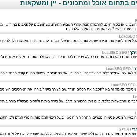
 בתחום אוכל ומתכונים - יין ומשקאות
ן
 השבוע, או בסוף היום, להתפרק קצת אחרי השבוע הקשה. כשחושבים על פאבים במודיעין, מ
בה פאבים בעיר? כל זאת ועוד, במאמר שלפניכם
LoadSEO 
כל אחד להכין את הבירה שהוא אוהב במטבחו שלו. מכונה להכנת בירה מאפשרת לך להכין
יתך
LoadSEO SEO
/
וצות בשנים האחרונות. אתם כבר לא צריכים להסתפק בבירה שכולם שותים - מהיום אתם יכול
ה
LoadSEO SEO
/
 לאנשים שרוצים ללמוד כיצד להכין בירה, בין אם כתחביב או כייעוד בחיים קורס הכנת בירה
LoadSEO SEO
 מסובך, מאמר זה בא להסביר את הכלים הנדרשים לצורך בישול בירה ואת המרכיבים השונים.
L
רים והמבשלות בלבד, כיום ניתן לרכוש ציוד לבישול בירה ביתית ולהקים מבשלת בירה ביתית
באיזור מסטופטמיה ומצרים, התהליך היה מגוון בשל ריבוי המקומות וחומרי הגלם ולכן התו
רי
/
אורי ג
וא אחד מהשווקים היותר גדולים שיש. המאמר הבא מביא כל מה שצריך לדעת על אחד המש