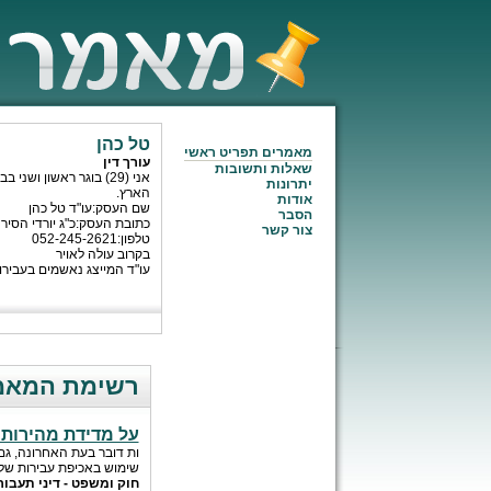
טל כהן
מאמרים תפריט ראשי
עורך דין
שאלות ותשובות
אני (29) בוגר ראשון
יתרונות
הארץ.
אודות
שם העסק:עו"ד טל כהן
הסבר
כתובת העסק:כ"ג יורדי הסירה 13, תל אביב תל-א
צור קשר
טלפון:052-245-2621
בקרוב עולה לאויר
עו"ד המייצג נאשמים בעבירות תעבורה
רשימת המאמר
על מדידת מהירות 
ות דובר בעת האחרונה, ג
שימוש באכיפת עבירות של 
חוק ומשפט - דיני תעבור