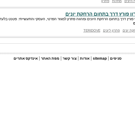
 היונים
מחלות
פתרון
ון פורץ דרך בתחום הרחקת יונים
פורץ דרך בתחום הרחקת היונים ומהווה פתרון למגזר הפרטי, העסקי והתעשייתי. פטנט בלעדי
ם
קת יונים
פתרון ליונים
TERIDOVE
|
|
|
|
|
סניפים
sitemap
אודות
צור קשר
מפת האתר
אינדקס אתרים