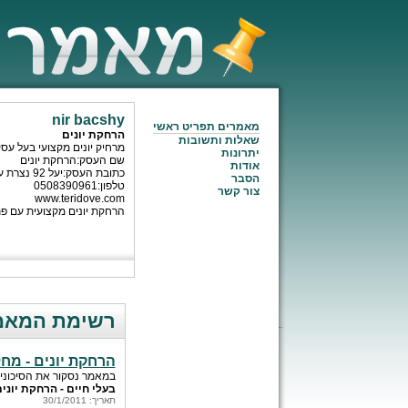
nir bacshy
מאמרים תפריט ראשי
הרחקת יונים
שאלות ותשובות
מרחיק יונים מקצועי בעל ע
יתרונות
שם העסק:הרחקת יונים
אודות
כתובת העסק:יעל 92 נצרת עילית
הסבר
טלפון:0508390961
צור קשר
www.teridove.com
הרחקת יונים מקצועית עם פת
רשימת המאמרים של
הרחקת יונים - מחל
במאמר נסקור את הסיכוני
בעלי חיים - הרחקת יוני
תאריך: 30/1/2011