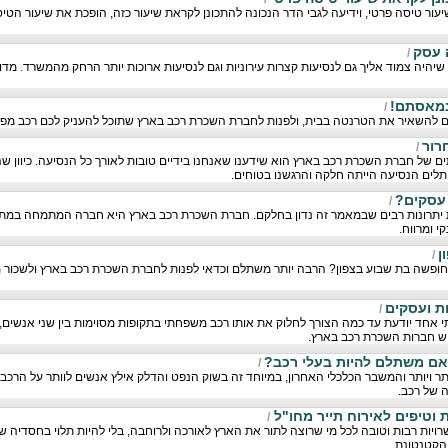
יעור טיסה פרטי, וידיעה לגבי הדר הנכונה להתכונן לקראת שיעור כזה, הופכת את שיעור הטי
 עסק
/
יהיה צמוד אליך גם לנסיעות קצרות עירוניות וגם לנסיעות ארוכות יותר הרחק מהמשרד. מ
נמאסתם!
/
ום להשאיר את הטרנטה בבית, ולפנות לחברת השכרת רכב בארץ שתוכל להעניק לכם רכב מפנק,
רור
/
ים של חברת השכרת רכב בארץ הוא שידענו שאנחנו בידיים טובות לאורך כל הנסיעה. כיוון ש
תלים הנסיעה הייתה חלקה והרגשנו בטוחים.
עסקים?
/
יתרונות רבים שבמאמר זה נדון בחלקם. חברת השכרת רכב בארץ היא חברה המתמחה במתן 
י ומרווח.
ן
/
ופשה בת שבוע בצפון? הרבה יותר משתלם וכדאי לפנות לחברת השכרת רכב בארץ ולשכור מ
ות ועסקים
/
חד יודעת עד כמה הצורך לחלוק את אותו רכב משפחתי בתקופות מסוימות בין שני אנשים, י
יש חברות השכרת רכב בארץ.
ם משתלם להיות בעלי רכב?
/
ותר ויותר והמשבר הכלכלי האחרון, במיוחד זה בשוק הנפט והדלק אילץ אנשים לוותר על הרכ
 של רכב.
וטיפים לאירוח תייר מחו"ל
/
יות רבות וטובה לכל מי שרוצה לתור את הארץ לאורכה ולרוחבה, בלי להיות תלוי בחסדיה ש
הקטנטונת.