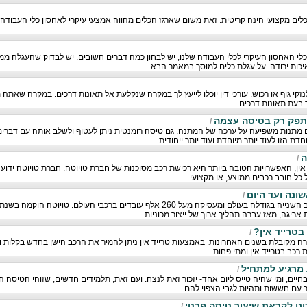
כלים מקצועי הינה קריטית. זאת משום שארגז הכלים מהווה אמצעי עיקרי לאחסון כלי העבודה 
לי האחסון העיקרי לכלי העבודה שלנו, יש לבחון כמה דברים חשובים. יש לבדוק שהעגלה ממ
יכות ירודה. על עגלת כלים למוסך במאמר הבא.
לנזקי גוף או רכוש. עורכי דין יוכלו לייעץ לך במקרה שנקלעת אל תאונות דרכים. במקרה שאת
 בעת תאונות דרכים.
תפק רק בטיסה עצמה
/
 מתנות משפיעה על ערכה של המתנה. גם טיסה רומנטית ניתן לעטוף ולשלב אותה עם דברים
ת הזו לעוד יותר מיוחדת ועוד יותר ייחודית.
ה
/
ין, האפשרויות הטובה ביותר היא רכישת רכב מסוכנות של חברת טויוטה. חברת טויוטה ידו
כל חובב רכבים ממוצע, או מקצועי.
ונה ועד היום
/
 אריגה, מאז עברה תהליך ארוך של ייצור מכוניות.
טרייד אין?
/
ה מקובלת בשנים האחרונות. באמצעות טרייד אין ניתן להמיר את הרכב הישן בחדש בקלות וב
כב בטרייד אין ומתי פחות.
 מרגיע למתחיל
/
 בחיים, ומי שהיה טייס ליום אחד- יזכור זאת לנצח. ועם זאת, תלמידים חדשים, שזוהי הטיסה
ר עם חששות ותהיות לגבי הצפוי להם.
ונן לקראת שיעור טיסה פרטי
/