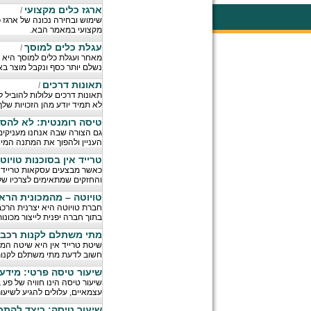
ארגז כלים מקצועי
/
שימוש ובחירה נכונה של ארגז 
מקצועי במאמר הבא.
עגלת כלים למוסך
/
מאחר ועגלת כלים למוסך היא כ
נשלם יותר כסף ונקבל מוצר בא
תאונות דרכים
/
תאונות דרכים עלולות להוביל 
לא תמיד יודע מהן הזכויות שלך
טיסה רומנטית: לא להס
גם הצורה שבה אנחנו מעניקים
העניין ולהפוך את המתנה המיוחד
טרייד אין בסוכנות טויוט
כאשר מבצעים עסקאות טרייד א
והחזקים שמתאימים לצרכיו של 
טויוטה – מהמכונית הראש
בתוך חברה יפנית לייצור מכונות
מתי משתלם לקנות רכב ב
שיטת טרייד אין היא שיטה המר
חשוב לדעת מתי משתלם לקנות ר
שיעור טיסה פרטי: מידע
שיעור טיסה הינו חוויה של פע
עצמאיים, עלולים להגיע לשיעו
שיעור טיסה: כיצד להתכ