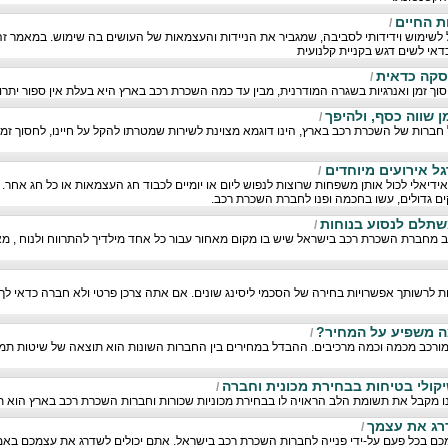
ת החיים
/
ל לשימוש וידידותי לסביבה, שמגביר את הניידות והעצמאות של העושים בה שימוש. במאמר זה 
דאי לשים דגש בקניית קלנועית
סקה כדאית
/
וך זמן ואנרגיות בשגרה המודרנית, מבין עד כמה השכרת רכב בארץ היא בעלת אין ספור יתרונ
 שווה כסף, ולהיפך
/
ברות של השכרת רכב בארץ, הינו דוגמא מצוינת לשירות שמטרתו להקל על חיינו, לחסוך זמן, 
ל אירועים מיוחדים
/
ידיאלי לכול אותן משפחות שרוצות לנפוש ליום או יומיים לכבוד חג העצמאות או כל חג אחר
ם גדולים, עשו בחכמה ופנו לחברת השכרת רכב.
תלם לנסוע בנוחות
/
ב מחברת השכרת רכב בישראל שיש בו מקום מאחור עבור כל אחד מילדיך להתרווח ולנוח , מא
ת לרשותך אפשרויות בחירה של הסכמי ליסינג שונים. אם אתה צרכן פרטי ולא חברה כדאי לך
ה משפיע על המחיר?
/
רכב מכמה וכמה מרכיבים. ההבדל במחירים בין החברות השונות הוא תוצאה של שיטות תמח
ולי בטיחות בבחירת מכונית וחברה
/
ו מקבל את תשומת הלב הראויה לו בבחירת מכוניות שכורות וחברות השכרת רכב בארץ הוא 
רג את עצמך
/
כם בכל פעם על-ידי פנייה לחברות השכרת רכב בישראל. אתם יכולים לשדרג את עצמכם בא