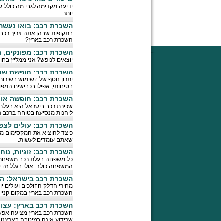
ידיעה מקדימה לגבי מה כולל ש
יותר.
השכרת רכב: בואו נעשה
בתקופות שבהן אתה צריך רכב ש
השכרת רכב בארץ?
השכרת רכב: מפונקים, 
יוצאים לנופש? אני ממליץ בח
השכרת רכב: חופשת שח
יתרון נוסף של השימוש בשירות
בטיחותי, אפילו בכבישים המפו
השכרת רכב: חופשה או 
שכירת רכב בישראל היא בעלת 
ליהנות מנסיעה בטוחה ברכב נק
השכרת רכב: עולים לצפו
כיצד להוציא את המקסימום מח
שאתם עומדים לעשות.
השכרת רכב: זוגיות, נוח
כל משפחה בעלת רכב משפחתי א
המשפחה כולה. אולי בגלל זה 
השכרת רכב בישראל: הא
מחירי הדלק ההולכים ועולים י
השכרת רכב בארץ במקום קנייה
השכרת רכב בארץ: עצות 
השכרת רכב בארץ מציעה אפשרו
שכידוע אינה במיטבה בארצנו 