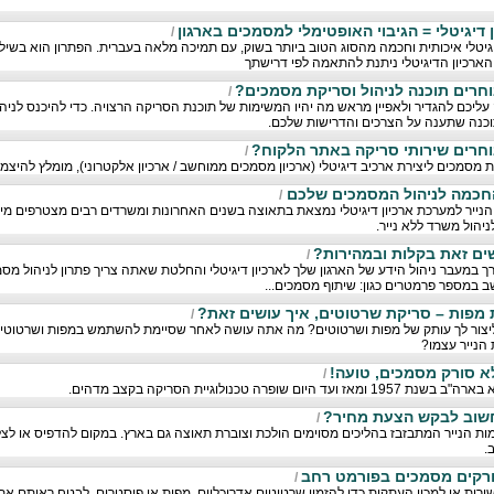
דיגיטלי = הגיבוי האופטימלי למסמכים בארגון
/
גיטלי איכותית וחכמה מהסוג הטוב ביותר בשוק, עם תמיכה מלאה בעברית. הפתרון הוא בשיל
 הארכיון הדיגיטלי ניתנת להתאמה לפי דרישתך
חרים תוכנה לניהול וסריקת מסמכים?
/
ליכם להגדיר ולאפיין מראש מה יהיו המשימות של תוכנת הסריקה הרצויה. כדי להיכנס לניה
 תוכנה שתענה על הצרכים והדרישות שלכם.
וחרים שירותי סריקה באתר הלקוח?
/
סמכים ליצירת ארכיב דיגיטלי (ארכיון מסמכים ממוחשב / ארכיון אלקטרוני), מומלץ להיצ
 החכמה לניהול המסמכים שלכם
/
נייר למערכת ארכיון דיגיטלי נמצאת בתאוצה בשנים האחרונות ומשרדים רבים מצטרפים מידי
יהול משרד ללא נייר.
שים זאת בקלות ובמהירות?
/
במעבר ניהול הידע של הארגון שלך לארכיון דיגיטלי והחלטת שאתה צריך פתרון לניהול מס
 במספר פרמטרים כגון: שיתוף מסמכים...
מפות – סריקת שרטוטים, איך עושים זאת?
/
הנייר עצמו?
א סורק מסמכים, טועה!
/
פרה טכנולוגיית הסריקה בקצב מדהים.
חשוב לבקש הצעת מחיר?
/
ות הנייר המתבזבז בהליכים מסוימים הולכת וצוברת תאוצה גם בארץ. במקום להדפיס או לצל
.
ורקים מסמכים בפורמט רחב
/
ירות או למכון העתקות כדי להזמין שרטוטים אדריכליים, מפות או פוסטרים. לבטח ראיתם א