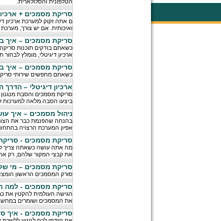
הטלפונית והסלולארית.
סריקת מסמכים + ארכיון 
ם אתה זקוק למערכת ארכיון די
ואיכותית. אם יש צורך, מערכת
סריקת מסמכים – איך בו
כשאתם בודקים תוכנות סריקה ע
ארכיון דיגיטלי, מומלץ לבחור
סריקת מסמכים – איך ב
כשאתם מחפשים שירותי סריקת מ
ארכיון דיגיטלי – הדרך
סריקת מסמכים והסבת מנגנון ה
ביצעו הסבה מלאה למערכות לנ
ניהול מסמכים – איך עו
בהנחה שהפנמת כבר את הצורך 
אפיון המערכת הרצויה בהתחשב
סריקת מסמכים - סריקת 
את קבצי המקור שלהם, רק את 
סריקת מסמכים – מי של
סורק המסמכים הראשון הומצא בארה"ב בשנת 1957 ומאז ועד היום שו
סריקת מסמכים - למה 
הגישה העולמית להקטין את כמ
את המסמכים ושומרים במחשב
סריקת מסמכים - איך ס
אם הזדמן לכם להגיע ללשכת ש