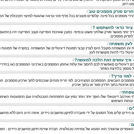
מט רחב.
חרים סורק מסמכים טוב
/
י מסמכים בכל פינה. קלסרים מוצבים בכל מדף פנוי ונראה שהגעת למיצוי הקיבולת של המ
 ציוד כדאי להשתמש ?
/
יך יותר מאשר סורק שולחני פשוט ובסיסי. כמובן שאיכות הסריקה וקצב הסריקה יהיו בהתאם
ל לסרוק מסמכים.
 לעץ משפחה
/
ית עץ המשפחה מקובל היום לצרץ קבצי תמונות דיגיטליים של המשפחה. במקרה של תמונות 
גיטלי כדי להיות מקושרות לעץ.
– איך עושים זאת הלכה למעשה?
/
 דיגיטליים מאפשרת לכם לחסוך את עלות אחסון המסמכים בארכיוני המסמכים (או בחדרי הא
ל מסמך בלחיצת כפתור.
 למה צריך?
/
 המסמכים העבשים, המסמכים המצהיבים. לפי הריח מזהים שנכנסים לתוך ארכיון מסמכים. הר
ארוכות בתוך חדרון סגור או בתוך ארכיון.
שפחתי
/
י ואירכוב דיגטאלי שלו הופך יותר ויותר נפוץ עם התפתחות הטכנולוגיה ועם התמעטות השימו
 ונוחות השימוש
ים
/
ניידים קלים מכל הסוגים על ידי מעבדה לתיקון מחשבים ניידים. איפה היינו היום ללא מחשבים
ם
/
ש האומרים שהצורך הוא המנוע של צמיחה טכנולוגית. חברת שירות תיקון מחשבים ניידים - הפת