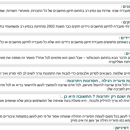
נים
/
 מעבדה שכזו. שירות עם נסיון רב בתחום תיקון מחשבים של כל החברות, ומאחורי השירות, ש
קים
/
חברת תיקון ניידים מעניקה שירותי מעבדה לתיקון מחשבים ניידים חזקים כבר משנת
ידים
/
 כשאתם מחפשים מעבדת תיקון מחשבים ניידים הוא שלא כל מעבדה לתיקון מחשבים או כל 
ים
/
ק הדבר הבא בתחום הטכנולוגי – אבל האם הוא מתאים לכל אחד? מאמר זה ממפה את סוגי 
יתוח אפליקציה
חיים שלמות. כשבאים לסרוק אלבומים כדי לגבות את התמונות צריך לשים לב למי סורק ואיך 
 סיגריה רגילה , חסרונות ויתרונות
/
לכל אדם שרוצה להיגמל מעישון, לכל אדם שרוצה להמשיך לעשן ולהישאר בריא או לכל אד
זיק לסביבה שלו.
ישנם רק יתרונות ? התשובה היא כן .
/
ונית לא צריך להדליק ולכבות , היא פועלת בעת שאיפה של המשתמש ובזמן שלא שואפים א
לעשן בכל מקום לעומת הסיגריה הרגילה שאותה אסור על פי חוק לעשן במקומות ציבוריים מ
מש כמו סיגריה רגילה אך עשן זה אינו מזיק
/