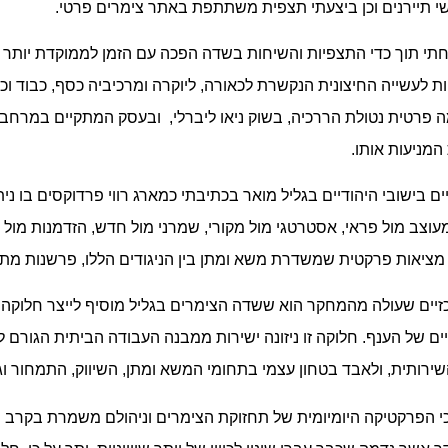
 תיירנים וכן ביצעתי תצפית משתתפת באתר צימרים פרטי.
 תוך כדי התצפיות והשיחות בשדה הפכה עם הזמן לממוקדת יותר ו
יות לעשייה החיצונית הנקשרת לכאורה, ליוקרה ומרכיביה כסף, כבוד ו
מה פרטית נטולת הררכיה, בשוק ניאו ליברלי, ובעסק המתקיים במרחב
המניעות אותו.
 בישובי היהודיים בגליל מואר בכתיבתי כמארג רווי פרדוקסים בו ני
 מעוצב מול פראי, אסטרטגי מול מקורי, שמרני מול חדש, הזדמנות מול סי
 מציאות פרקטית שמשדרת משא ומתן בין הניגודים הללו, פרשנות מתח
ים שעולה מהמחקר הוא ששדה הצימרים בגליל מוסיף לייצר חלוקה 
ים של הענף. חלוקה זו ניזונה ישירות ממבנה העבודה הביתית הגורם
שירותית, ולאבד בטחון עצמי בתחומי המשא ומתן, השיווק, התמחור ו
כי הפרקטיקה היומיומית של תחזוקת הצימרים וניהולם משמרת בקר