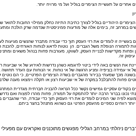
 אחרים על תעשיית הצימרים בגליל ועל מי מרויח יותר.
ן
ימרים היהודיים בגליל לצורך כתיבת התיזה כחלק ממילוי החובות לתואר שני
ים במרחב זה, בימים אלה של מודעות פמיניסטית שנדמה שרק הולכת ומתע
בעשייה זו לומדים את רזי העסק תוך כדי עבודה מתברר שהנשים מגיעות לע
ת לתמורה הנופלת משל הגברים. הן נוטות לדאוג לנוחות האורחים, להכנת 
ופחות מקדישות לבניית העסק, לשווקו, מעורבות פחות בנהול משאים ומתנים
עיסוק זה.
ת את הנשים באה לידי ביטוי לדוגמא כשהן נדרשות לאירוע של אי שביעות רצו
 אי עמידה בציפיה ומניע הרגשה של אי נוחות. אי הנוחות עם העדר תחושה ב
 בשונה מכך שמעתי בבירור מהגברים בשדה הצימרים הפרטיים, כי הם נוטים 
וטים פחות להתבלבל במקרה של אי שביעות רצון או תקלה וימצאו מענה שלרב 
 בקודים עסקיים גמישים נקשר ככל הנראה להבניה חברתית מגדרית המתרגמ
תי נכונו בברור הרבה יותר להתמקח על תמורה, פחות מהרו לפצות ואם נדרש
צא לפיה שני המינים לומדים את רזי העסוק תוך כדי עבודה, הרי שהגברים 
תר רווחים כספיים מהעסק הפרטי גם כשהוא מתנהל בחצר ביתם.
רים ניהלתי במרחב הגלילי מפגשים מתוכננים ואקראים עם מפעילי צ