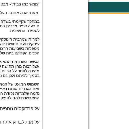
"ממש כמו בבית"- מבטים
מאת: שרה אתנס- העליו
במחקר שקיימתי בשדה הצ
תופעה לפיה מרבית הנש
לספירה החיצונית.
למרות שמרבית העוסקים 
עיסקית ועם תחושת זכאו
מטפלות בשביעות הרצון 
הפנים הקולקטיביות של 
הגישה השרותית המאפיינ
אצל רבות מהן תחושה של
מהירה לוותר על הרווח.
בסמוך לביתם ולכן גם נ
השמוש המועט של הנשים
זאת הגברים אותם ראיינ
נדמה שלמרות נקודת המו
המאפשרת להם להפיק יו
על פרדוקסים נוספים
על מנת לבדוק את הדב