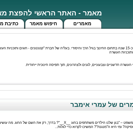
מאמר - האתר הראשי להפצת מאמ
מאמרים
חיפוש מאמר
כתיבת מ
 העשרה".
ותוכניות העשרה
שרה חדשניים וצבעוניים, לגנים ולצהרונים, תוך תפיסה חינוכית ייחודית.
ים של עמרי אימבר
אז מה באמת אומר לכם המשפט – "בגן שלנו הילדים משתתפים בחוג __X__"? בדרך, רק את השם של החוג. מה עוש
יקה? ומי היא ה"מנגנת"? המשיכו לקרוא כדי לגלות...