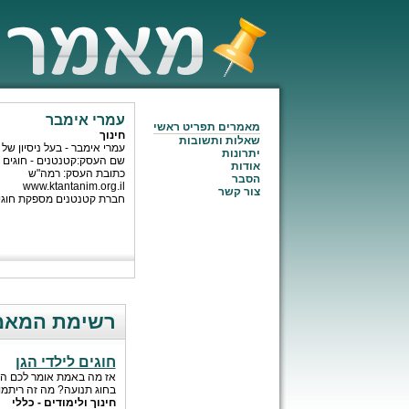
עמרי אימבר
מאמרים תפריט ראשי
חינוך
שאלות ותשובות
עמרי אימבר - בעל ניסיון של כ-15 שנה בתחום החינוך בגיל הרך והיסודי. בעליה של חברת "קטנטנים - חוגים ותוכניות
יתרונות
שם העסק:קטנטנים - חוגים 
אודות
כתובת העסק: רמה"ש
הסבר
www.ktantanim.org.il
צור קשר
חברת קטנטנים מספקת חוגי הע
רשימת המאמר
חוגים לילדי הגן
בחוג תנועה? מה זה ריתמוס
חינוך ולימודים - כללי